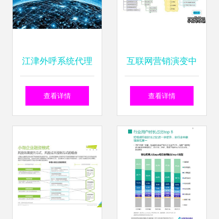
江津外呼系统代理
互联网营销演变中
来电咨询 互联网数
的数据分析应用 驱
查看详情
查看详情
据服务的新机遇
动精准决策的互联
网数据服务