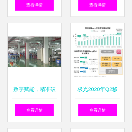
s4695 程序 源码
谱再突破，机器人
查看详情
查看详情
数据库 调试部署
客服业务水平达高
开发环境
级客服85%
数字赋能，精准破
极光2020年Q2移
局 安康运用大数据
动互联网行业数据
查看详情
查看详情
互联网为贫困户打
报告 洞察与机遇