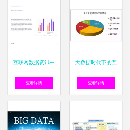
媒体公司如何探索
进
变现之路
互联网数据资讯中
大数据时代下的互
心199it 驱动决策的
联网数据服务 变
查看详情
查看详情
互联网数据服务专
革、挑战与未来展
家
望